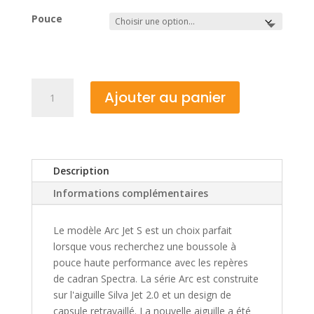
Pouce
quantité
Ajouter au panier
de
Boussole
pouce
Arc
Jet
Description
S
Informations complémentaires
-
Silva
Le modèle Arc Jet S est un choix parfait
lorsque vous recherchez une boussole à
pouce haute performance avec les repères
de cadran Spectra. La série Arc est construite
sur l'aiguille Silva Jet 2.0 et un design de
capsule retravaillé. La nouvelle aiguille a été