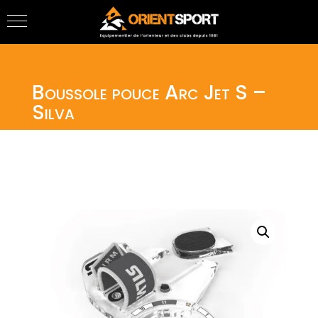
Boussole pouce Arc Jet S –
Silva